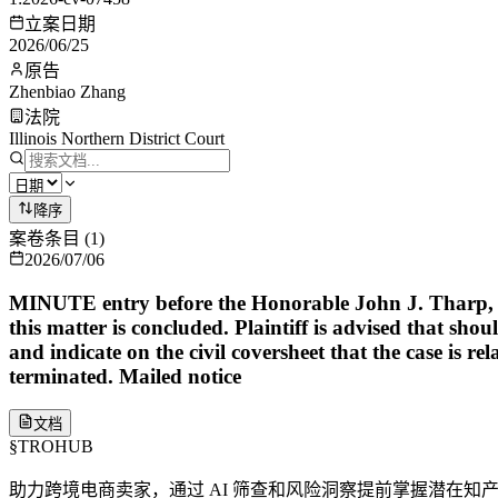
立案日期
2026/06/25
原告
Zhenbiao Zhang
法院
Illinois Northern District Court
降序
案卷条目
(
1
)
2026/07/06
MINUTE entry before the Honorable John J. Tharp, Jr: U
this matter is concluded. Plaintiff is advised that shoul
and indicate on the civil coversheet that the case is re
terminated. Mailed notice
文档
§
TROHUB
助力跨境电商卖家，通过 AI 筛查和风险洞察提前掌握潜在知