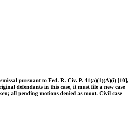
issal pursuant to Fed. R. Civ. P. 41(a)(1)(A)(i) [10],
iginal defendants in this case, it must file a new case
ricken; all pending motions denied as moot. Civil case