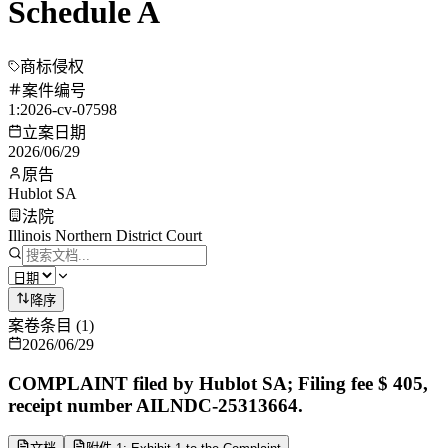
Schedule A
商标侵权
案件编号
1:2026-cv-07598
立案日期
2026/06/29
原告
Hublot SA
法院
Illinois Northern District Court
降序
案卷条目
(
1
)
2026/06/29
COMPLAINT filed by Hublot SA; Filing fee $ 405,
receipt number AILNDC-25313664.