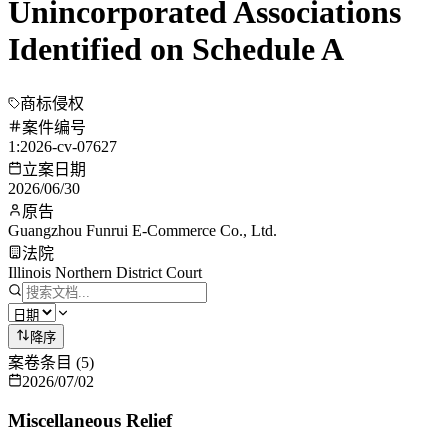
Unincorporated Associations
Identified on Schedule A
商标侵权
案件编号
1:2026-cv-07627
立案日期
2026/06/30
原告
Guangzhou Funrui E-Commerce Co., Ltd.
法院
Illinois Northern District Court
降序
案卷条目
(
5
)
2026/07/02
Miscellaneous Relief