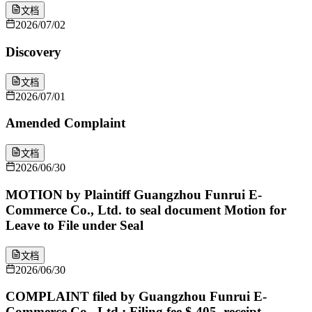
文档
2026/07/02
Discovery
文档
2026/07/01
Amended Complaint
文档
2026/06/30
MOTION by Plaintiff Guangzhou Funrui E-
Commerce Co., Ltd. to seal document Motion for
Leave to File under Seal
文档
2026/06/30
COMPLAINT filed by Guangzhou Funrui E-
Commerce Co., Ltd.; Filing fee $ 405, receipt